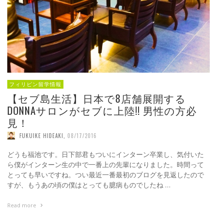
フィリピン留学情報
【セブ島生活】日本で8店舗展開する
DONNAサロンがセブに上陸!! 男性の方必
見！
FUKUIKE HIDEAKI
,
08/17/2016
どうも福池です。日下部君もついにインターン卒業し、気付いた
ら僕がインターン生の中で一番上の先輩になりました。時間って
とっても早いですね。つい最近一番最初のブログを見返したので
すが、もうあの頃の僕はとっても臆病ものでしたね …
Read more