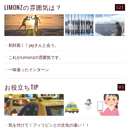
LIMONZの雰囲気は？
121
・
初対面！！Jayさんと会う。
・
これがLimonzの雰囲気です。
・
一味違ったインターン
お役立ちTIP
03
・
気を付けて！フィリピンとの文化の違い！！