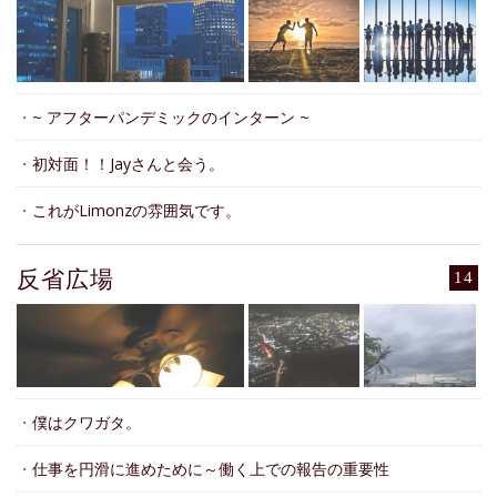
・
~ アフターパンデミックのインターン ~
・
初対面！！Jayさんと会う。
・
これがLimonzの雰囲気です。
反省広場
14
・
僕はクワガタ。
・
仕事を円滑に進めために～働く上での報告の重要性