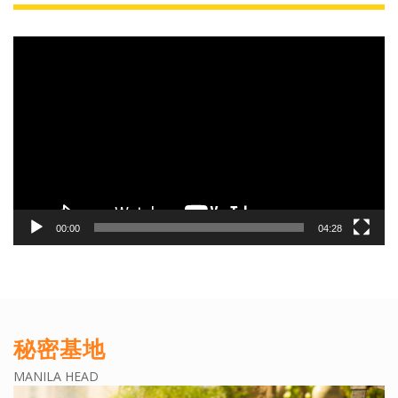
動
画
プ
レ
ー
ヤ
ー
00:00
04:28
秘密基地
MANILA HEAD