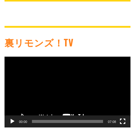
裏リモンズ！TV
動
画
プ
レ
ー
ヤ
ー
00:00
07:08