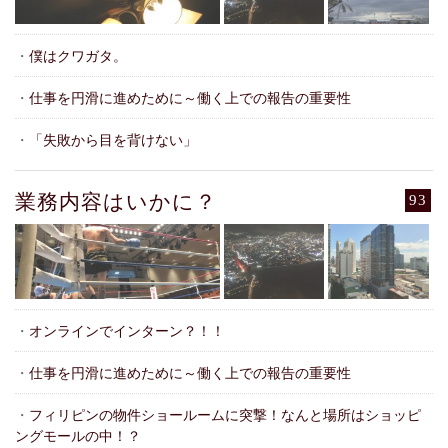
・
僕はクワガタ。
・
仕事を円滑に進めために～働く上での報告の重要性
・
「失敗から目を背けない」
業務内容はいかに？
93
・
オンラインでインターン？！！
・
仕事を円滑に進めために～働く上での報告の重要性
・
フィリピンの物件ショールームに突撃！なんと場所はショッピ
ングモールの中！？