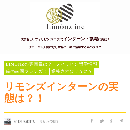
インターン・就職
成長著しいフィリピン[マニラ]で
に挑戦！
グローバル人間になり世界で一緒に活躍する為のブログ
LIMONZの雰囲気は？
フィリピン留学情報
俺の南国フレンズ！
業務内容はいかに？
リモンズインターンの実
態は？！
—
07/09/2019
KOTSUKAKEITA