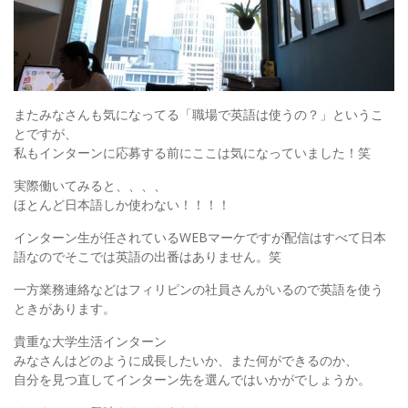
またみなさんも気になってる「職場で英語は使うの？」というこ
とですが、
私もインターンに応募する前にここは気になっていました！笑
実際働いてみると、、、、
ほとんど日本語しか使わない！！！！
インターン生が任されているWEBマーケですが配信はすべて日本
語なのでそこでは英語の出番はありません。笑
一方業務連絡などはフィリピンの社員さんがいるので英語を使う
ときがあります。
貴重な大学生活インターン
みなさんはどのように成長したいか、また何ができるのか、
自分を見つ直してインターン先を選んではいかがでしょうか。