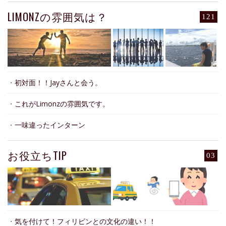
LIMONZの雰囲気は？
121
・
初対面！！Jayさんと会う。
・
これがLimonzの雰囲気です。
・
一味違ったインターン
お役立ちTIP
03
・
気を付けて！フィリピンとの文化の違い！！