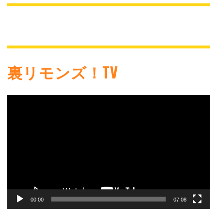
裏リモンズ！TV
動
画
プ
レ
ー
ヤ
ー
00:00
07:08