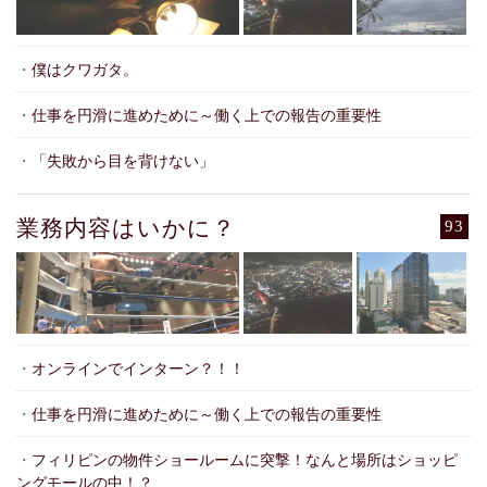
・
僕はクワガタ。
・
仕事を円滑に進めために～働く上での報告の重要性
・
「失敗から目を背けない」
業務内容はいかに？
93
・
オンラインでインターン？！！
・
仕事を円滑に進めために～働く上での報告の重要性
・
フィリピンの物件ショールームに突撃！なんと場所はショッピ
ングモールの中！？