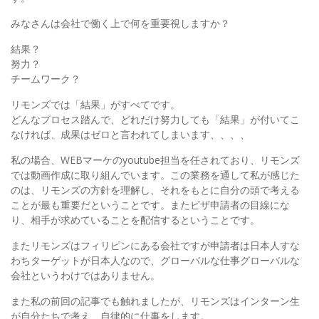
みなさんは会社で働く上で何を重要視しますか？
結果？
努力？
チームワーク？
リモンズでは「結果」がすべてです。
どんなプロセス踏んで、どれだけ努力しても「結果」が付いてこ
なければ、成果はゼロと言われてしまいます、、、、
私の場合、WEBマーケのyoutube担当を任されており、リモンズ
では動画作成に取り組んでいます。この業務を通して私が感じた
のは、リモンズの方針を理解し、それをもとに自分の頭で考える
ことが最も重要だということです。またビザ申請者の目線にな
り、相手が求めていることを配信するということです。
またリモンズはフィリピンにある会社ですが申請者は日本人すな
わちターゲットが日本人なので、グローバルな仕事グローバルな
会社というわけではありません。
また私の前回の記事でも触れましたが、リモンズはインターン生
が自分たちで考え、自律的に仕事をします。