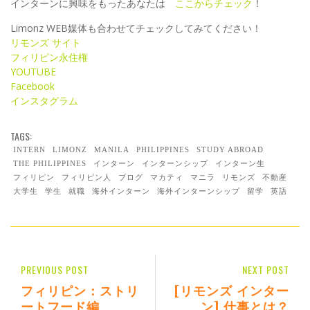
インターンに興味をもったあなたは
ここからチェック
！
Limonz WEB媒体も合わせてチェックしてみてください！
リモンズ サイト
フィリピン永住権
YOUTUBE
Facebook
インスタグラム
TAGS:
INTERN
LIMONZ
MANILA
PHILIPPINES
STUDY ABROAD
THE PHILIPPINES
インターン
インターンシップ
インターン生
フィリピン
フィリピン人
ブログ
マカティ
マニラ
リモンズ
不動産
大学生
学生
就職
海外インターン
海外インターンシップ
留学
英語
PREVIOUS POST
NEXT POST
フィリピン：ストリ
[リモンズ インター
ートフード編
ン] 仕事とは？