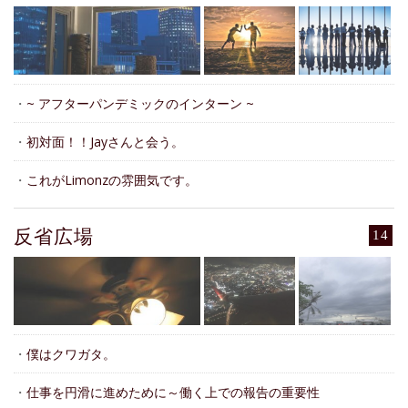
・
~ アフターパンデミックのインターン ~
・
初対面！！Jayさんと会う。
・
これがLimonzの雰囲気です。
反省広場
14
・
僕はクワガタ。
・
仕事を円滑に進めために～働く上での報告の重要性