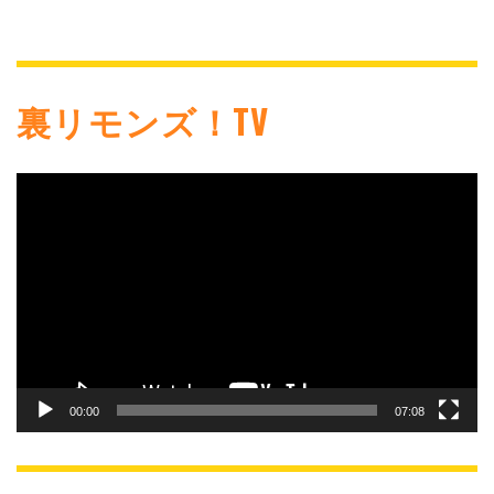
裏リモンズ！TV
動
画
プ
レ
ー
ヤ
ー
00:00
07:08