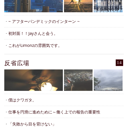
・
~ アフターパンデミックのインターン ~
・
初対面！！Jayさんと会う。
・
これがLimonzの雰囲気です。
反省広場
14
・
僕はクワガタ。
・
仕事を円滑に進めために～働く上での報告の重要性
・
「失敗から目を背けない」