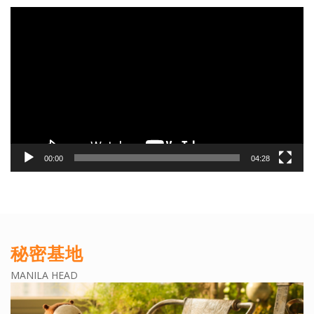
動
画
プ
レ
ー
ヤ
ー
00:00
04:28
秘密基地
MANILA HEAD