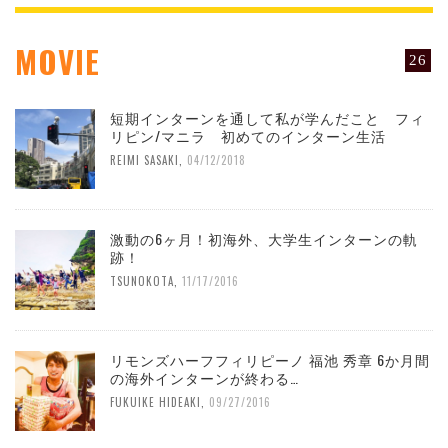
MOVIE
26
短期インターンを通して私が学んだこと フィ
リピン/マニラ 初めてのインターン生活
REIMI SASAKI
,
04/12/2018
激動の6ヶ月！初海外、大学生インターンの軌
跡！
TSUNOKOTA
,
11/17/2016
リモンズハーフフィリピーノ 福池 秀章 6か月間
の海外インターンが終わる…
FUKUIKE HIDEAKI
,
09/27/2016