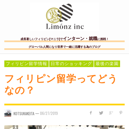
インターン・就職
成長著しいフィリピン[マニラ]で
に挑戦！
グローバル人間になり世界で一緒に活躍する為のブログ
フィリピン留学情報
日常のショッキング
最後の楽園
フィリピン留学ってどう
なの？
—
06/27/2019
KOTSUKAKEITA