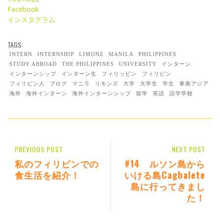
Facebook
インスタグラム
TAGS:
INTERN
INTERNSHIP
LIMONZ
MANILA
PHILIPPINES
STUDY ABROAD
THE PHILIPPINES
UNIVERSITY
インターン
インターンシップ
インターン生
フィリッピン
フィリピン
フィリピン人
ブログ
マニラ
リモンズ
大学
大学生
学生
東南アジア
海外
海外インターン
海外インターンシップ
留学
英語
語学学校
PREVIOUS POST
NEXT POST
私のフィリピンでの
#14 ルソン島から
食生活を紹介！
いける島Cagbalete
島に行ってきまし
た！