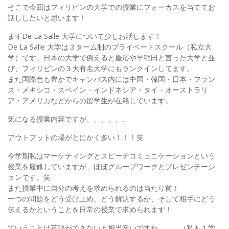
そこで今回はフィリピンの大学での授業にフォーカスを当ててお
話ししたいと思います！
まずDe La Salle 大学について少しお話します！
De La Salle 大学は３ターム制のプライベートスクール（私立大
学）です。日本の大学で例えると慶応や早稲田と言った大学と並
び、フィリピンの３大有名大学にもランクインしてます。
また国際色も豊かでキャンパス内には中国・韓国・日本・フラン
ス・メキシコ・スペイン・インドネシア・タイ・オーストラリ
ア・アメリカなどからの留学生が在籍しています。
気になる授業内容ですが、、、、、、
アウトプットの場がとにかく多い！！！笑
今学期私はマーケティングとスピーチコミュニケーションという
授業を履修していますが、ほぼグループワークとプレゼンテーシ
ョンです。笑
また授業中に自分の考えを求められるのは当たり前！
一つの問題をどう受け止め、どう解決するか、そして相手にどう
伝えるかということを日常の授業で求められます！
ていうことは英語ができないと相当辛いですね、、、（私も１学