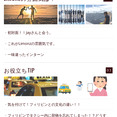
・
初対面！！Jayさんと会う。
・
これがLimonzの雰囲気です。
・
一味違ったインターン
お役立ちTIP
03
・
気を付けて！フィリピンとの文化の違い！！
・
フィリピンでタクシー内に荷物を忘れてしまった！？どうす