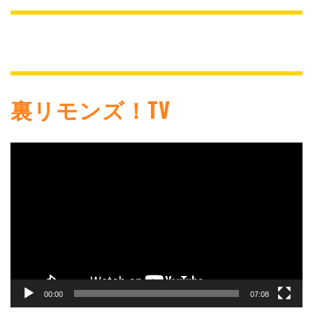
裏リモンズ！TV
動
画
プ
レ
ー
ヤ
ー
00:00
07:08