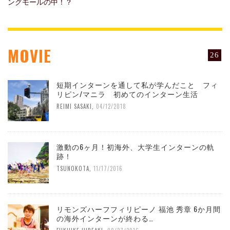
ングモールの中！？
MOVIE
26
短期インターンを通して私が学んだこと フィ
リピン/マニラ 初めてのインターン生活
REIMI SASAKI
,
04/12/2018
激動の6ヶ月！初海外、大学生インターンの軌
跡！
TSUNOKOTA
,
11/17/2016
リモンズハーフフィリピーノ 福池 秀章 6か月間
の海外インターンが終わる…