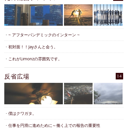
・
~ アフターパンデミックのインターン ~
・
初対面！！Jayさんと会う。
・
これがLimonzの雰囲気です。
反省広場
14
・
僕はクワガタ。
・
仕事を円滑に進めために～働く上での報告の重要性