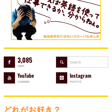
3,085
FANS
YouTube
Instagram
CHANNEL
PHOTOS
どれがお好き？