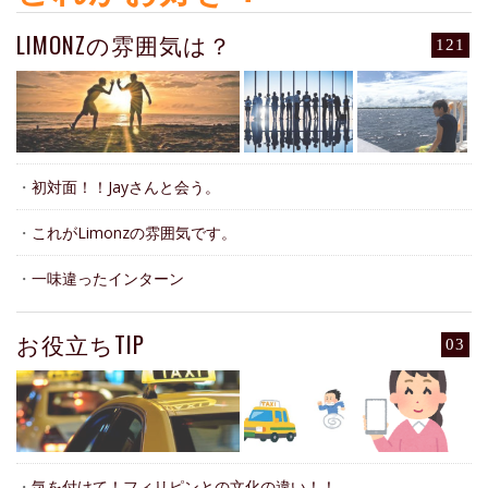
LIMONZの雰囲気は？
121
・
初対面！！Jayさんと会う。
・
これがLimonzの雰囲気です。
・
一味違ったインターン
お役立ちTIP
03
・
気を付けて！フィリピンとの文化の違い！！