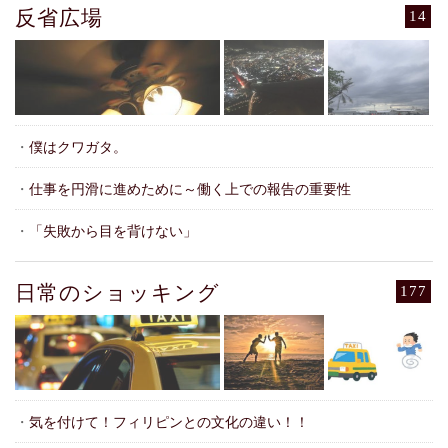
反省広場
14
・
僕はクワガタ。
・
仕事を円滑に進めために～働く上での報告の重要性
・
「失敗から目を背けない」
日常のショッキング
177
・
気を付けて！フィリピンとの文化の違い！！