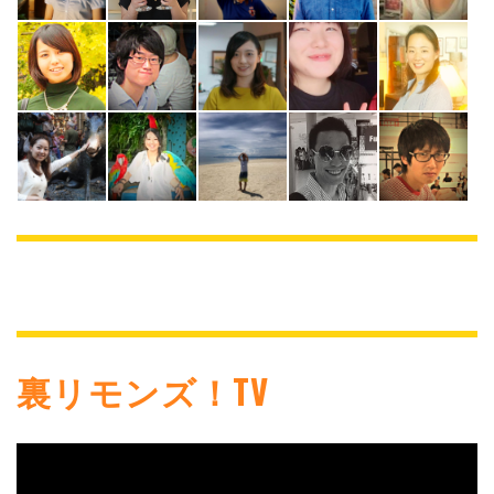
裏リモンズ！TV
動
画