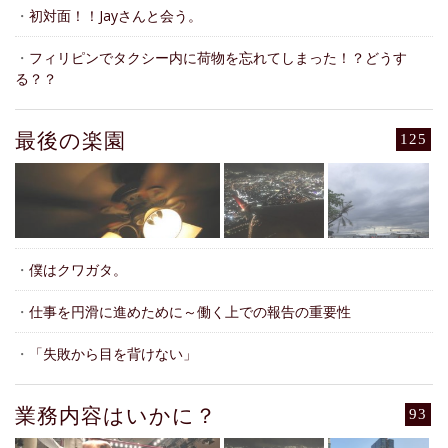
・
初対面！！Jayさんと会う。
・
フィリピンでタクシー内に荷物を忘れてしまった！？どうす
る？？
最後の楽園
125
・
僕はクワガタ。
・
仕事を円滑に進めために～働く上での報告の重要性
・
「失敗から目を背けない」
業務内容はいかに？
93