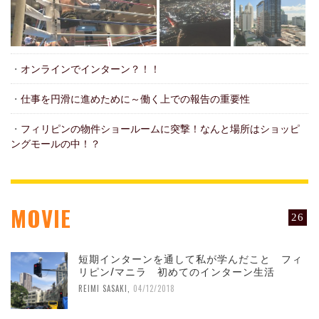
・
オンラインでインターン？！！
・
仕事を円滑に進めために～働く上での報告の重要性
・
フィリピンの物件ショールームに突撃！なんと場所はショッピ
ングモールの中！？
MOVIE
26
短期インターンを通して私が学んだこと フィ
リピン/マニラ 初めてのインターン生活
REIMI SASAKI
,
04/12/2018