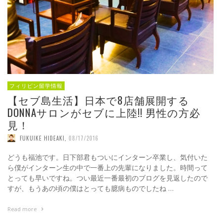
フィリピン留学情報
【セブ島生活】日本で8店舗展開する
DONNAサロンがセブに上陸!! 男性の方必
見！
FUKUIKE HIDEAKI
,
08/17/2016
どうも福池です。日下部君もついにインターン卒業し、気付いた
ら僕がインターン生の中で一番上の先輩になりました。時間って
とっても早いですね。つい最近一番最初のブログを見返したので
すが、もうあの頃の僕はとっても臆病ものでしたね …
Read more