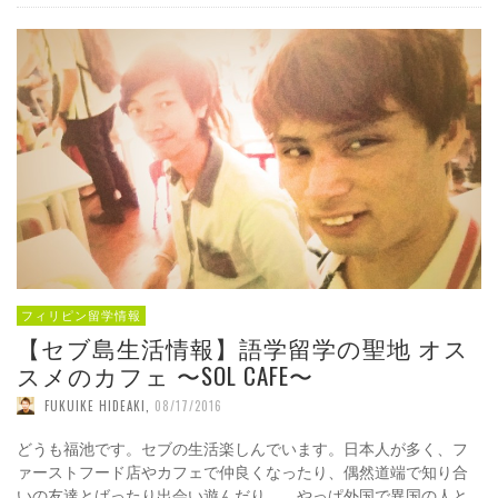
フィリピン留学情報
【セブ島生活情報】語学留学の聖地 オス
スメのカフェ 〜SOL CAFE〜
FUKUIKE HIDEAKI
,
08/17/2016
どうも福池です。セブの生活楽しんでいます。日本人が多く、フ
ァーストフード店やカフェで仲良くなったり、偶然道端で知り合
いの友達とばったり出会い遊んだり。。やっぱ外国で異国の人と