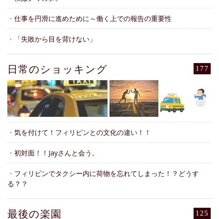
・
仕事を円滑に進めために～働く上での報告の重要性
・
「失敗から目を背けない」
日常のショッキング
177
・
気を付けて！フィリピンとの文化の違い！！
・
初対面！！Jayさんと会う。
・
フィリピンでタクシー内に荷物を忘れてしまった！？どうす
る？？
最後の楽園
125