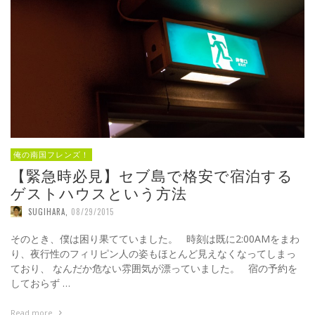
俺の南国フレンズ！
【緊急時必見】セブ島で格安で宿泊する
ゲストハウスという方法
SUGIHARA
,
08/29/2015
そのとき、僕は困り果てていました。 時刻は既に2:00AMをまわ
り、夜行性のフィリピン人の姿もほとんど見えなくなってしまっ
ており、 なんだか危ない雰囲気が漂っていました。 宿の予約を
しておらず …
Read more