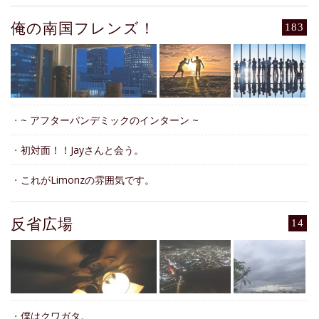
俺の南国フレンズ！
183
・
~ アフターパンデミックのインターン ~
・
初対面！！Jayさんと会う。
・
これがLimonzの雰囲気です。
反省広場
14
・
僕はクワガタ。