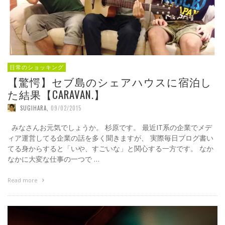
日常のショッキング
【驚愕】セブ島のシェアハウスに宿泊し
た結果【CARAVAN.】
SUGIHARA
,
09/02/2015
みなさんお元気でしょうか。 杉原です。 最近IT系の企業でメデ
ィア運営してる企業の話を多く聞きますが、 実際毎日ブログ書い
てる身からすると「いや、すごいな」と関心する一方です。 なか
なかに大変な仕事の一つで …
Read more