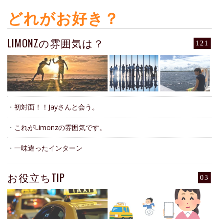
どれがお好き？
LIMONZの雰囲気は？
121
・
初対面！！Jayさんと会う。
・
これがLimonzの雰囲気です。
・
一味違ったインターン
お役立ちTIP
03