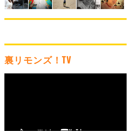
裏リモンズ！TV
動
画
プ
レ
ー
ヤ
ー