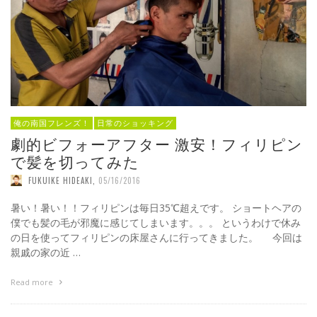
俺の南国フレンズ！
日常のショッキング
劇的ビフォーアフター 激安！フィリピン
で髪を切ってみた
FUKUIKE HIDEAKI
,
05/16/2016
暑い！暑い！！フィリピンは毎日35℃超えです。 ショートヘアの
僕でも髪の毛が邪魔に感じてしまいます。。。 というわけで休み
の日を使ってフィリピンの床屋さんに行ってきました。 今回は
親戚の家の近 …
Read more