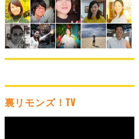
裏リモンズ！TV
動
画
プ