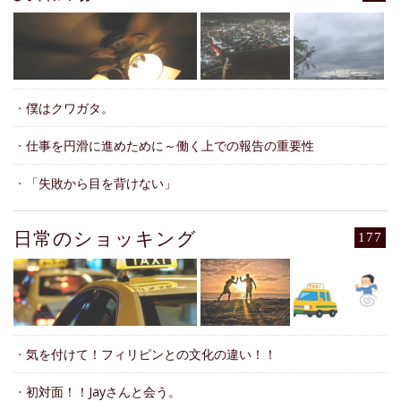
・
僕はクワガタ。
・
仕事を円滑に進めために～働く上での報告の重要性
・
「失敗から目を背けない」
日常のショッキング
177
・
気を付けて！フィリピンとの文化の違い！！
・
初対面！！Jayさんと会う。