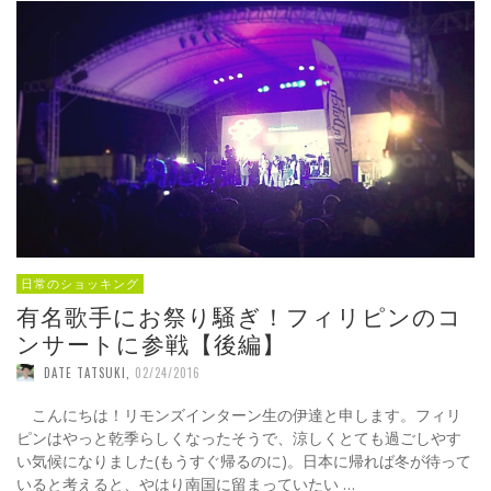
日常のショッキング
有名歌手にお祭り騒ぎ！フィリピンのコ
ンサートに参戦【後編】
DATE TATSUKI
,
02/24/2016
こんにちは！リモンズインターン生の伊達と申します。フィリ
ピンはやっと乾季らしくなったそうで、涼しくとても過ごしやす
い気候になりました(もうすぐ帰るのに)。日本に帰れば冬が待って
いると考えると、やはり南国に留まっていたい …