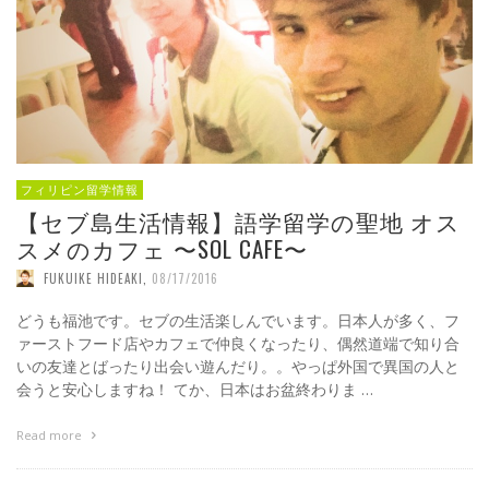
フィリピン留学情報
【セブ島生活情報】語学留学の聖地 オス
スメのカフェ 〜SOL CAFE〜
FUKUIKE HIDEAKI
,
08/17/2016
どうも福池です。セブの生活楽しんでいます。日本人が多く、フ
ァーストフード店やカフェで仲良くなったり、偶然道端で知り合
いの友達とばったり出会い遊んだり。。やっぱ外国で異国の人と
会うと安心しますね！ てか、日本はお盆終わりま …
Read more