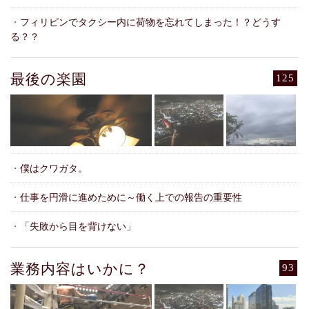
・
フィリピンでタクシー内に荷物を忘れてしまった！？どうす
る？？
最後の楽園
125
・
僕はクワガタ。
・
仕事を円滑に進めために～働く上での報告の重要性
・
「失敗から目を背けない」
業務内容はいかに？
93