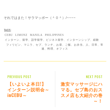
それではまた！サラマッポー（＾０＾）/~~~~
TAGS:
CEBU
LIMONZ
MANILA
PHILIPPINES
インターン、留学、語学留学、ビジネス留学、インターンシップ、経験
フィリピン、マニラ、セブ、ランチ、お昼、ご飯、お弁当、人、日常、常
連、料理、オフィス
PREVIOUS POST
NEXT POST
【いよいよ本日!】
激安マッサージにハ
インターン説明会～
マる。セブ島のおス
inCEBU～
スメ店も大紹介の巻
～！