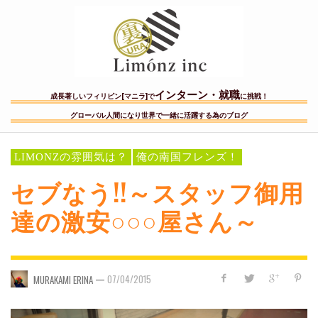
インターン・就職
成長著しいフィリピン[マニラ]で
に挑戦！
グローバル人間になり世界で一緒に活躍する為のブログ
LIMONZの雰囲気は？
俺の南国フレンズ！
セブなう!!～スタッフ御用
達の激安○○○屋さん～
—
07/04/2015
MURAKAMI ERINA