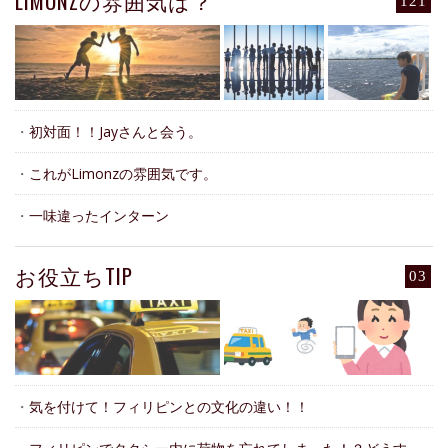
LIMONZの雰囲気は？
121
・
初対面！！Jayさんと会う。
・
これがLimonzの雰囲気です。
・
一味違ったインターン
お役立ちTIP
03
・
気を付けて！フィリピンとの文化の違い！！