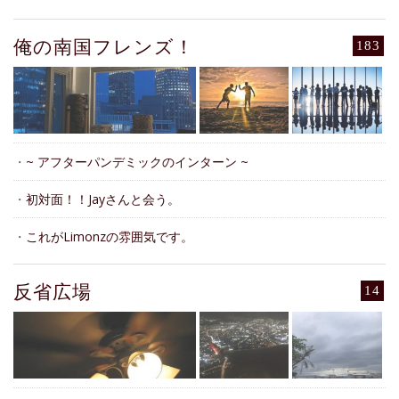
俺の南国フレンズ！
183
・
~ アフターパンデミックのインターン ~
・
初対面！！Jayさんと会う。
・
これがLimonzの雰囲気です。
反省広場
14