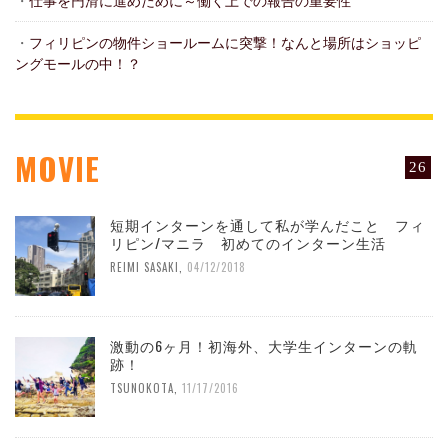
・
仕事を円滑に進めために～働く上での報告の重要性
・
フィリピンの物件ショールームに突撃！なんと場所はショッピ
ングモールの中！？
MOVIE
26
短期インターンを通して私が学んだこと フィ
リピン/マニラ 初めてのインターン生活
REIMI SASAKI
,
04/12/2018
激動の6ヶ月！初海外、大学生インターンの軌
跡！
TSUNOKOTA
,
11/17/2016