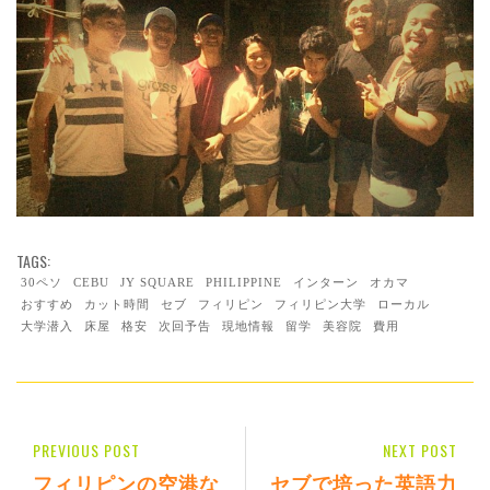
TAGS:
30ペソ
CEBU
JY SQUARE
PHILIPPINE
インターン
オカマ
おすすめ
カット時間
セブ
フィリピン
フィリピン大学
ローカル
大学潜入
床屋
格安
次回予告
現地情報
留学
美容院
費用
PREVIOUS POST
NEXT POST
フィリピンの空港な
セブで培った英語力