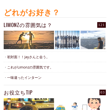
どれがお好き？
LIMONZの雰囲気は？
121
・
初対面！！Jayさんと会う。
・
これがLimonzの雰囲気です。
・
一味違ったインターン
お役立ちTIP
03