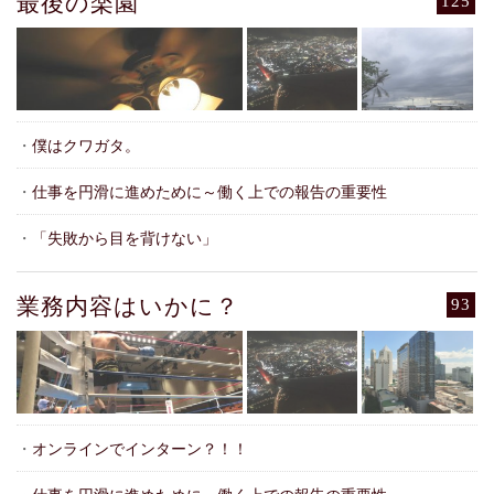
最後の楽園
125
・
僕はクワガタ。
・
仕事を円滑に進めために～働く上での報告の重要性
・
「失敗から目を背けない」
業務内容はいかに？
93
・
オンラインでインターン？！！