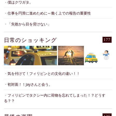
・
僕はクワガタ。
・
仕事を円滑に進めために～働く上での報告の重要性
・
「失敗から目を背けない」
日常のショッキング
177
・
気を付けて！フィリピンとの文化の違い！！
・
初対面！！Jayさんと会う。
・
フィリピンでタクシー内に荷物を忘れてしまった！？どうす
る？？