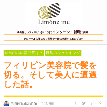
インターン・就職
成長著しいフィリピン[マニラ]で
に挑戦！
グローバル人間になり世界で一緒に活躍する為のブログ
LIMONZの雰囲気は？
日常のショッキング
フィリピン美容院で髪を
切る。そして美人に遭遇
した話。
—
11/14/2015
YUSUKE MATSUMOTO