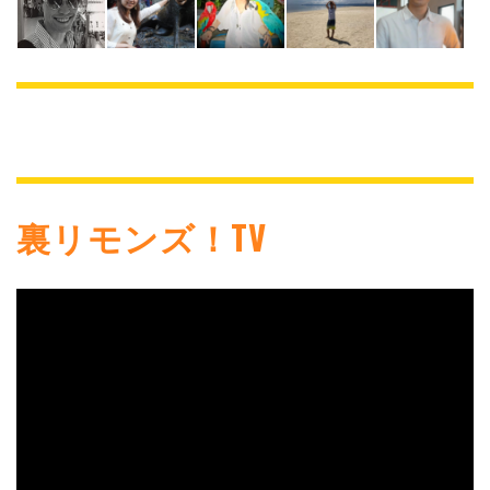
裏リモンズ！TV
動
画
プ
レ
ー
ヤ
ー