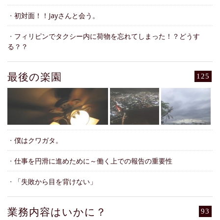
・
初対面！！Jayさんと会う。
・
フィリピンでタクシー内に荷物を忘れてしまった！？どうす
る？？
最後の楽園
125
・
僕はクワガタ。
・
仕事を円滑に進めために～働く上での報告の重要性
・
「失敗から目を背けない」
業務内容はいかに？
93