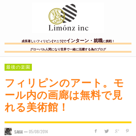
インターン・就職
成長著しいフィリピン[マニラ]で
に挑戦！
グローバル人間になり世界で一緒に活躍する為のブログ
最後の楽園
フィリピンのアート。モ
ール内の画廊は無料で見
れる美術館！
—
05/08/2014
SAKAI