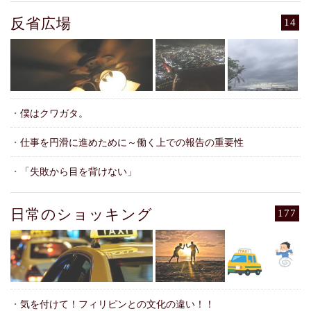
反省広場
14
・
僕はクワガタ。
・
仕事を円滑に進めために～働く上での報告の重要性
・
「失敗から目を背けない」
日常のショッキング
177
・
気を付けて！フィリピンとの文化の違い！！