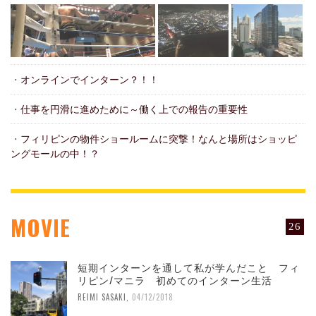
・
オンラインでインターン？！！
・
仕事を円滑に進めために～働く上での報告の重要性
・
フィリピンの物件ショールームに突撃！なんと場所はショッピ
ングモールの中！？
MOVIE
26
短期インターンを通して私が学んだこと フィ
リピン/マニラ 初めてのインターン生活
REIMI SASAKI
,
04/12/2018