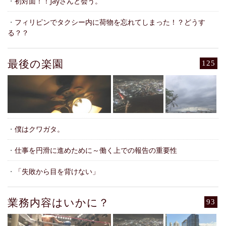
・
初対面！！Jayさんと会う。
・
フィリピンでタクシー内に荷物を忘れてしまった！？どうす
る？？
最後の楽園
125
・
僕はクワガタ。
・
仕事を円滑に進めために～働く上での報告の重要性
・
「失敗から目を背けない」
業務内容はいかに？
93