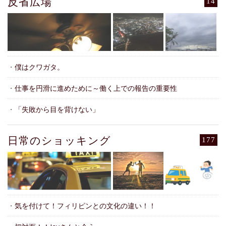
反省広場
14
・
僕はクワガタ。
・
仕事を円滑に進めために～働く上での報告の重要性
・
「失敗から目を背けない」
日常のショッキング
177
・
気を付けて！フィリピンとの文化の違い！！