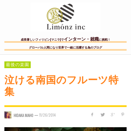
インターン・就職
成長著しいフィリピン[マニラ]で
に挑戦！
グローバル人間になり世界で一緒に活躍する為のブログ
最後の楽園
泣ける南国のフルーツ特
集
—
11/26/2014
HIDAKA MAHO