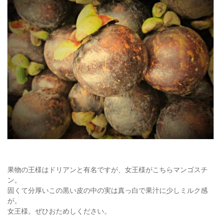
果物の王様はドリアンと有名ですが、女王様がこちらマンゴスチ
ン。
固くて分厚いこの黒い皮の中の実は真っ白で果汁に少しミルク感
が。
女王様。ぜひおためしください。