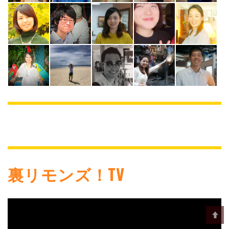
裏リモンズ！TV
動
画
プ