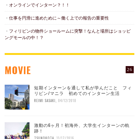
・
オンラインでインターン？！！
・
仕事を円滑に進めために～働く上での報告の重要性
・
フィリピンの物件ショールームに突撃！なんと場所はショッピ
ングモールの中！？
MOVIE
26
短期インターンを通して私が学んだこと フィ
リピン/マニラ 初めてのインターン生活
REIMI SASAKI
,
04/12/2018
激動の6ヶ月！初海外、大学生インターンの軌
跡！
TSUNOKOTA
,
11/17/2016