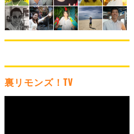
裏リモンズ！TV
動
画
プ
レ
ー
ヤ