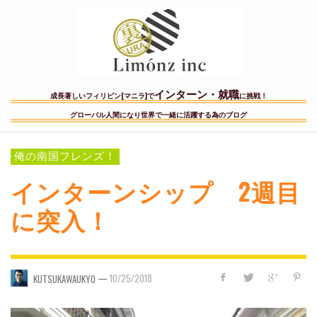
インターン・就職
成長著しいフィリピン[マニラ]で
に挑戦！
グローバル人間になり世界で一緒に活躍する為のブログ
俺の南国フレンズ！
インターンシップ 2週目
に突入！
—
10/25/2018
KUTSUKAWAUKYO