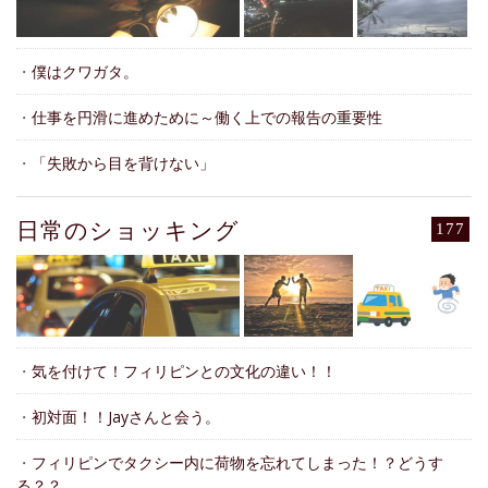
・
僕はクワガタ。
・
仕事を円滑に進めために～働く上での報告の重要性
・
「失敗から目を背けない」
日常のショッキング
177
・
気を付けて！フィリピンとの文化の違い！！
・
初対面！！Jayさんと会う。
・
フィリピンでタクシー内に荷物を忘れてしまった！？どうす
る？？