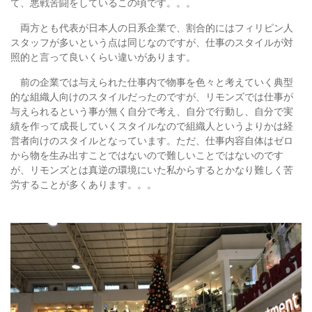
て、悪戦苦闘をしているこの頃です。。。
両方とも代表が日本人の日系企業で、割合的にはフィリピン人
スタッフが多いという点は同じなのですが、仕事のスタイルが対
照的と言って良いくらい違いがあります。
前の企業では与えられた仕事内で物事を色々と考えていく典型
的な組織人向けのスタイルだったのですが、リモンズでは仕事が
与えられるという事が無く自分で考え、自分で行動し、自分で実
績を作って成長していくスタイルなので組織人というよりかは経
営者向けのスタイルとなっています。ただ、仕事内容自体はゼロ
から物を生み出すことではないので難しいことではないのです
が、リモンズとは真逆の環境にいた私からするとかなり難しく苦
労することが多くあります。。。