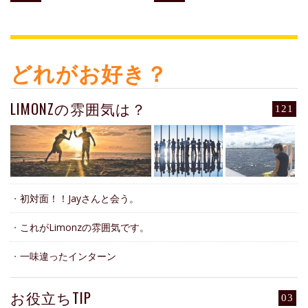
どれがお好き？
LIMONZの雰囲気は？
121
・
初対面！！Jayさんと会う。
・
これがLimonzの雰囲気です。
・
一味違ったインターン
お役立ちTIP
03