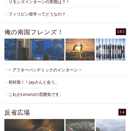
・
リモンズインターンの実態は？！
・
フィリピン留学ってどうなの？
俺の南国フレンズ！
183
・
~ アフターパンデミックのインターン ~
・
初対面！！Jayさんと会う。
・
これがLimonzの雰囲気です。
反省広場
14