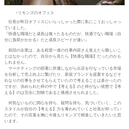
↑リモンズのオフィス
社長が昨日オフィスにいらっしゃった際に私にこうおっしゃっ
ていました。
『快適な職場だと成長は微々たるものだが、快適でない職場（自
分に負荷がかかる）だと成長スピードが速い』
前回の企業は、ある程度一連の仕事内容さえ覚えたら難しいこ
とはなかったので、自分から見たら【快適な職場】だったのかも
しれません。
マーケティングの部署に所属しながら出店を行なっている市場
を分析して売上向上に繋げたり、新規ブランドを提案するなどそ
れなりの仕事をさせてもらえていたので考えることは多かったの
ですが、決められた枠の中で【考える】のと枠がない状態で【考
える】のは完全に別物であると痛感させられました。
何気ないものに関心を持ち、疑問を持ち、気づいていく、この
スタイルが自分の【考える】力を養われていくと社長が仰ってい
たので、その言葉を胸に今後もリモンズで精進していきたいと思
います。