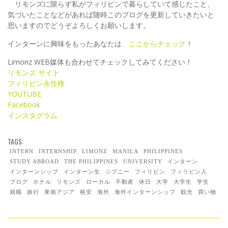
リモンズに限らず私がフィリピンで暮らしていて感じたこと、
気づいたことなどがあれば随時このブログを更新していきたいと
思いますのでどうぞよろしくお願いします。
インターンに興味をもったあなたは
ここからチェック
！
Limonz WEB媒体も合わせてチェックしてみてください！
リモンズ サイト
フィリピン永住権
YOUTUBE
Facebook
インスタグラム
TAGS:
INTERN
INTERNSHIP
LIMONZ
MANILA
PHILIPPINES
STUDY ABROAD
THE PHILIPPINES
UNIVERSITY
インターン
インターンシップ
インターン生
ジプニー
フィリピン
フィリピン人
ブログ
ホテル
リモンズ
ローカル
不動産
休日
大学
大学生
学生
就職
旅行
東南アジア
格安
海外
海外インターンシップ
観光
買い物