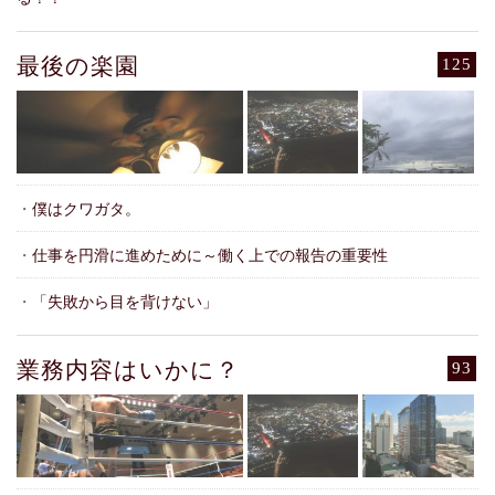
最後の楽園
125
・
僕はクワガタ。
・
仕事を円滑に進めために～働く上での報告の重要性
・
「失敗から目を背けない」
業務内容はいかに？
93