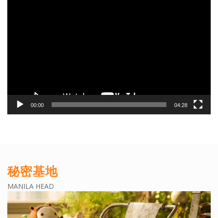
動
画
プ
レ
ー
ヤ
ー
00:00
04:28
秘密基地
MANILA HEAD