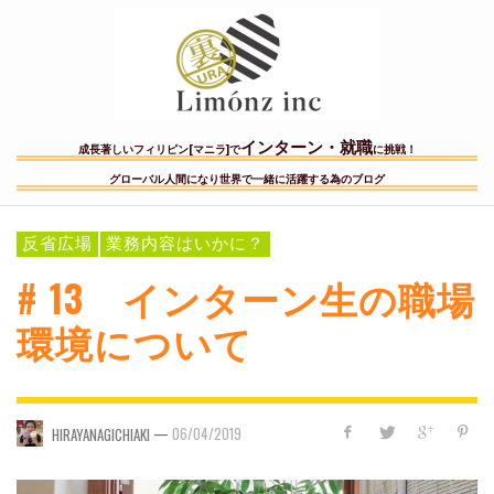
インターン・就職
成長著しいフィリピン[マニラ]で
に挑戦！
グローバル人間になり世界で一緒に活躍する為のブログ
反省広場
業務内容はいかに？
# 13 インターン生の職場
環境について
—
06/04/2019
HIRAYANAGICHIAKI