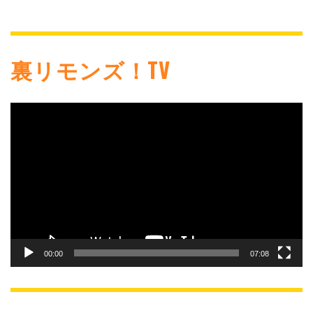
裏リモンズ！TV
動
画
プ
レ
ー
ヤ
ー
00:00
07:08