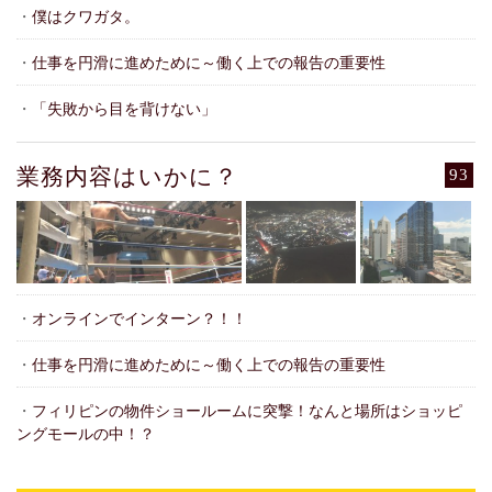
・
僕はクワガタ。
・
仕事を円滑に進めために～働く上での報告の重要性
・
「失敗から目を背けない」
業務内容はいかに？
93
・
オンラインでインターン？！！
・
仕事を円滑に進めために～働く上での報告の重要性
・
フィリピンの物件ショールームに突撃！なんと場所はショッピ
ングモールの中！？