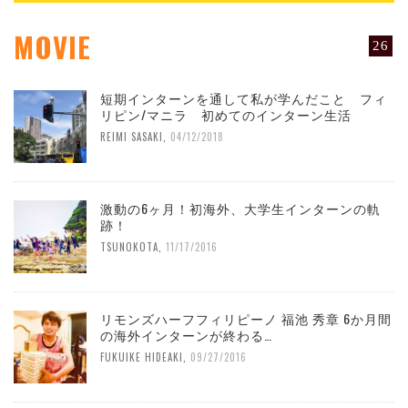
MOVIE
26
短期インターンを通して私が学んだこと フィ
リピン/マニラ 初めてのインターン生活
REIMI SASAKI
,
04/12/2018
激動の6ヶ月！初海外、大学生インターンの軌
跡！
TSUNOKOTA
,
11/17/2016
リモンズハーフフィリピーノ 福池 秀章 6か月間
の海外インターンが終わる…
FUKUIKE HIDEAKI
,
09/27/2016