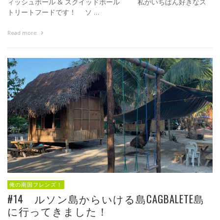
ィッシュボール & スクイッドボール 私がいちばん好きなス
トリートフードです！ ソ …
Read more
俺の南国フレンズ！
#14 ルソン島からいける島CAGBALETE島
に行ってきました！