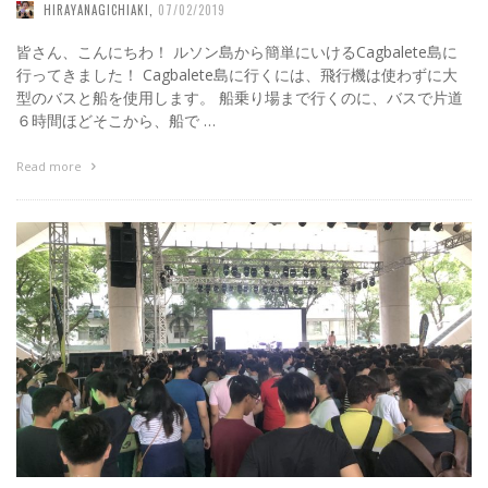
HIRAYANAGICHIAKI
,
07/02/2019
皆さん、こんにちわ！ ルソン島から簡単にいけるCagbalete島に
行ってきました！ Cagbalete島に行くには、飛行機は使わずに大
型のバスと船を使用します。 船乗り場まで行くのに、バスで片道
６時間ほどそこから、船で …
Read more