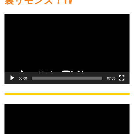
動
画
プ
レ
ー
ヤ
ー
00:00
07:08
動
画
プ
レ
ー