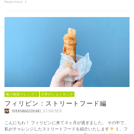
Read more
俺の南国フレンズ！
日常のショッキング
フィリピン：ストリートフード編
HIRAYANAGICHIAKI
,
07/04/2019
こんにちわ！ フィリピンに来て３ヶ月が過ぎました。 その中で、
私がチャレンジしたストリートフードを紹介いたします
１、フ