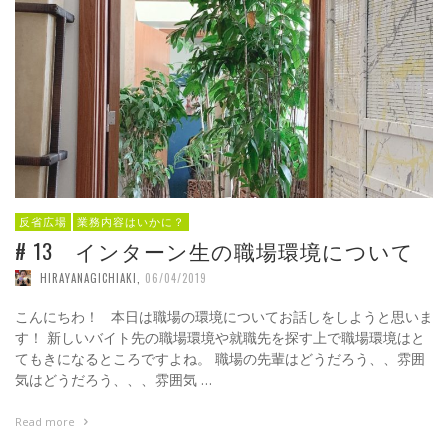
反省広場
業務内容はいかに？
# 13 インターン生の職場環境について
HIRAYANAGICHIAKI
,
06/04/2019
こんにちわ！ 本日は職場の環境についてお話しをしようと思いま
す！ 新しいバイト先の職場環境や就職先を探す上で職場環境はと
てもきになるところですよね。 職場の先輩はどうだろう、、雰囲
気はどうだろう、、、雰囲気 …
Read more