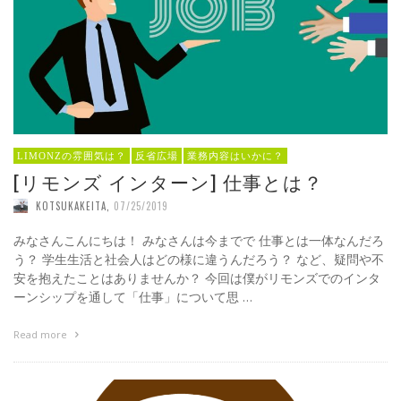
LIMONZの雰囲気は？
反省広場
業務内容はいかに？
[リモンズ インターン] 仕事とは？
KOTSUKAKEITA
,
07/25/2019
みなさんこんにちは！ みなさんは今までで 仕事とは一体なんだろ
う？ 学生生活と社会人はどの様に違うんだろう？ など、疑問や不
安を抱えたことはありませんか？ 今回は僕がリモンズでのインタ
ーンシップを通して「仕事」について思 …
Read more