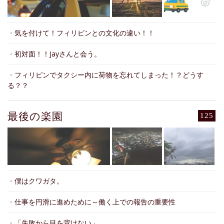
・
気を付けて！フィリピンとの文化の違い！！
・
初対面！！Jayさんと会う。
・
フィリピンでタクシー内に荷物を忘れてしまった！？どうす
る？？
最後の楽園
125
・
僕はクワガタ。
・
仕事を円滑に進めために～働く上での報告の重要性
・
「失敗から目を背けない」