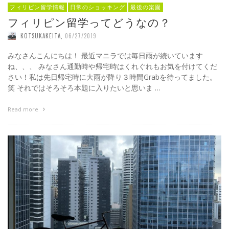
フィリピン留学情報
日常のショッキング
最後の楽園
フィリピン留学ってどうなの？
KOTSUKAKEITA
,
06/27/2019
みなさんこんにちは！ 最近マニラでは毎日雨が続いています
ね、、、 みなさん通勤時や帰宅時はくれぐれもお気を付けてくだ
さい！私は先日帰宅時に大雨が降り３時間Grabを待ってました。
笑 それではそろそろ本題に入りたいと思いま …
Read more