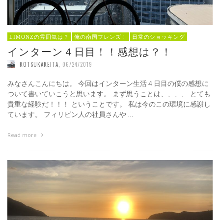
LIMONZの雰囲気は？
俺の南国フレンズ！
日常のショッキング
インターン４日目！！感想は？！
KOTSUKAKEITA
,
06/24/2019
みなさんこんにちは。 今回はインターン生活４日目の僕の感想に
ついて書いていこうと思います。 まず思うことは、、、、 とても
貴重な経験だ！！！ ということです。 私は今のこの環境に感謝し
ています。 フィリピン人の社員さんや …
Read more