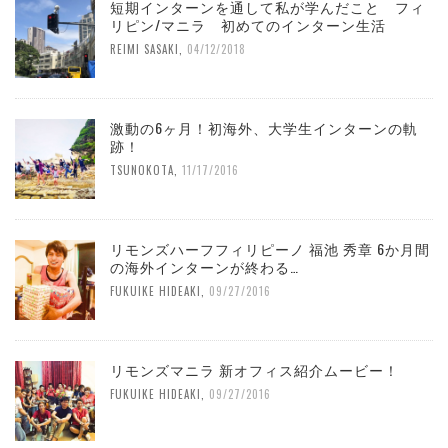
短期インターンを通して私が学んだこと フィ
リピン/マニラ 初めてのインターン生活
REIMI SASAKI
,
04/12/2018
激動の6ヶ月！初海外、大学生インターンの軌
跡！
TSUNOKOTA
,
11/17/2016
リモンズハーフフィリピーノ 福池 秀章 6か月間
の海外インターンが終わる…
FUKUIKE HIDEAKI
,
09/27/2016
リモンズマニラ 新オフィス紹介ムービー！
FUKUIKE HIDEAKI
,
09/27/2016