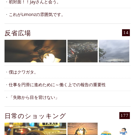
・
初対面！！Jayさんと会う。
・
これがLimonzの雰囲気です。
反省広場
14
・
僕はクワガタ。
・
仕事を円滑に進めために～働く上での報告の重要性
・
「失敗から目を背けない」
日常のショッキング
177